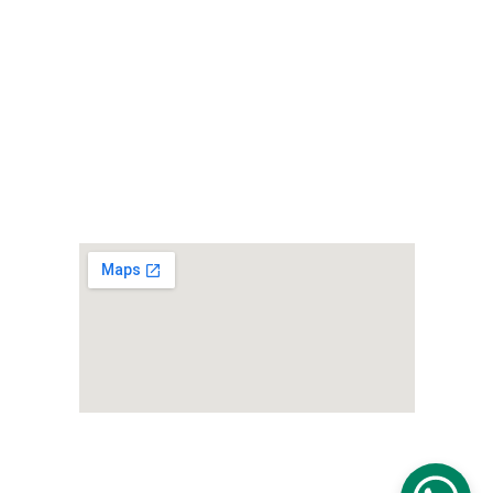
ÁREA DO PARTICIPANTE
Avisos
Tutoriais
Certificados
Documentos
NOSSA LOCALIZAÇÃO
Avenida da Liberdade, 552